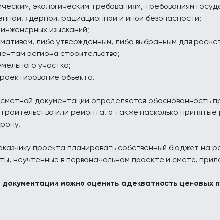
ическим, экологическим требованиям, требованиям госуд
нной, ядерной, радиационной и иной безопасности;
 инженерных изысканий;
мативам, либо утвержденным, либо выбранным для расче
ментам региона строительства;
емельного участка;
проектирование объекта.
-сметной документации определяется обоснованность пр
 строительства или ремонта, а также насколько приняты
орону.
аказчику проекта планировать собственный бюджет на р
ы, неучтенные в первоначальном проекте и смете, прило
 документации можно оценить адекватность ценовых 